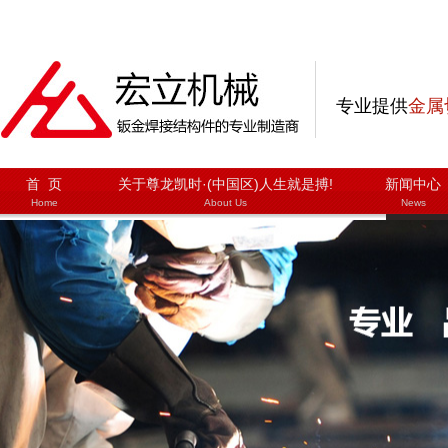
专业提供
金属
首 页
关于尊龙凯时·(中国区)人生就是搏!
新闻中心
Home
About Us
News
联系尊龙凯时·(中国区)人生就是搏!
主营业务
质量
Contact Us
Main Business
Quali